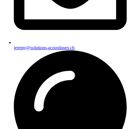
jeremy@solutions-acoustiques.ch