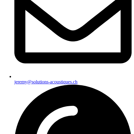
jeremy@solutions-acoustiques.ch