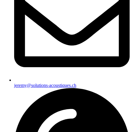
jeremy@solutions-acoustiques.ch