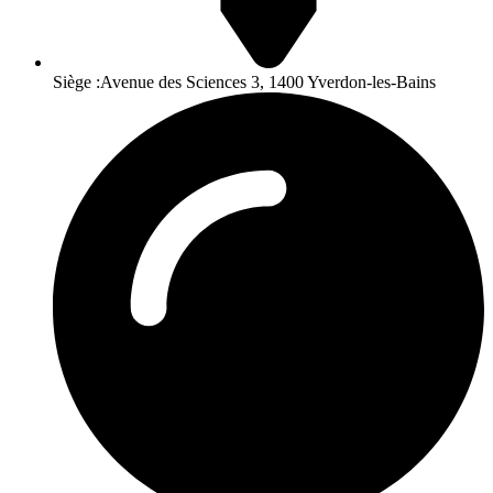
Siège :Avenue des Sciences 3, 1400 Yverdon-les-Bains