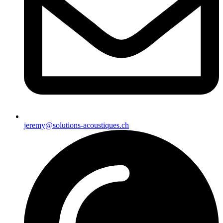
jeremy@solutions-acoustiques.ch