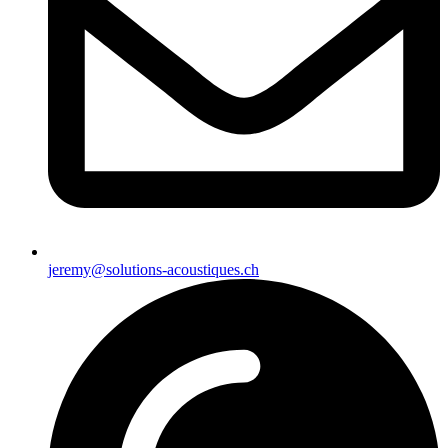
jeremy@solutions-acoustiques.ch