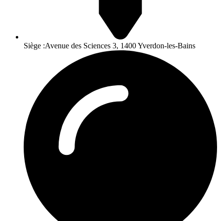
Siège :Avenue des Sciences 3, 1400 Yverdon-les-Bains