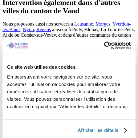
Intervention également dans d'autres
villes du canton de Vaud
Nous proposons aussi nos services à
Lausanne
,
Morges
,
Yverdon-
les-Bains
,
Nyon
,
Renens
ainsi qu’à Pully, Blonay, La Tour-de-Peilz,
Aigle ou Corsier-sur-Vevey, et dans d’autres communes du canton
de Vaud.
Prenez RDV dès maintenant pour un devis gratuit et améliorez votre
confort du quotidien
Ce site web utilise des cookies.
Jérémy Grünfelder - Directeur de Solutions Acoustiques SARL
En poursuivant votre navigation sur ce site, vous
acceptez l'utilisation de cookies pour améliorer votre
expérience utilisateur et réaliser des statistiques de
visites. Vous pouvez personnaliser l'utilisation des
cookies en cliquant sur "Afficher les détails" ci-dessous.
Afficher les détails