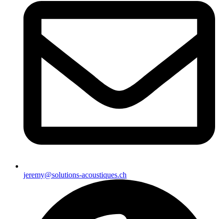
jeremy@solutions-acoustiques.ch