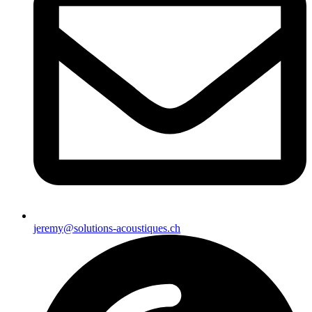
jeremy@solutions-acoustiques.ch